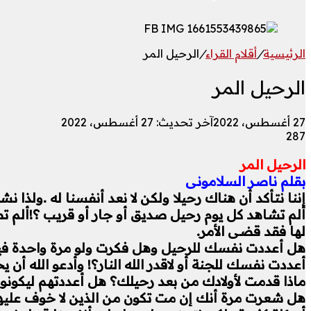
الرئيسية
/
أقلام القراء
/
الرحيل المر
الرحيل المر
27 أغسطس، 2022
آخر تحديث: 27 أغسطس، 2022
287
الرحيل المر
بقلم ناصر السلامونى
إننا نتأكد أن هناك رحيلا ولكن لا نعد أنفسنا له .ولذا نش
ألم تشاهد كل يوم رحيل صديق أو جار أو قريب ؟!ألم تصر
لها فقد قضى الأمر.
هل أعددت نفسك للرحيل وهل فكرت ولو مرة واحدة فيما
أعددت نفسك للجنة أو لاقدر الله النار؟! وأدعو الله أن يح
ماذا قدمت لأولادك من بعد رحيلك؟ هل أعددتهم ليكونوا
هل شعرت مرة أنك إن مت تكون من الذين لا خوف عليهم