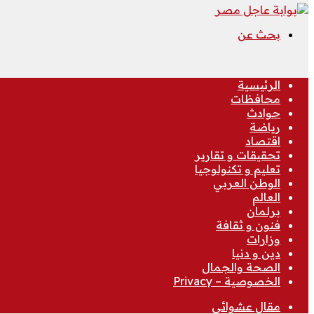
بحث عن
الرئيسية
محافظات
حوادث
رياضة
اقتصاد
تحقيقات و تقارير
تعليم و تكنولوجيا
الوطن العربي
العالم
برلمان
فنون و ثقافة
وزارات
دين و دنيا
الصحة والجمال
الخصوصية – Privacy
مقال عشوائي