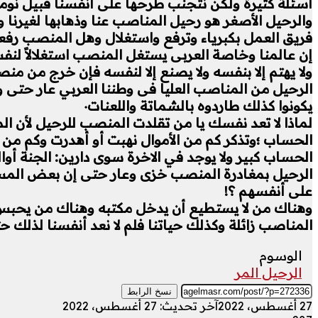
أسئلة كثيرة ولكن نتجنب طرحها على أنفسنا قبيل نومن
والرحيل الأصغر هو رحيل المناصب عنا وذهابها لغيرنا
فريق العمل بكبرياء وترفع واستغلال وهل المنصب رفع
إن عالمنا وخاصة العربى يستغل المنصب استغلالاً لنفس
ولا يهتم إلا بنفسه ولا يصنع إلا لنفسه فإن خرج من من
الرحيل من المناصب العليا فى وطننا العربي عار حتى 
يكونوا كذلك طاردوه بالشماتة واللعنات٠
لماذا لا تعد نفسك يا من تقلدت المنصب للرحيل لأن ا
الحساب ؛وتذكر كم من الأموال نهبت أو أهدرت وكم من
الحساب كبير ولا يوجد في الاخرة سوى دارين: الجنة أوالن
الرحيل بمغادرة المنصب خزى وعار حتى إن بعض المسؤول
على أنفسهم ؟!
وهناك من لا يستطيع أن يدخل مكتبه وهناك من يحبس
المناصب زائلة وكذلك حياتنا فلم لا نعد أنفسنا لذلك حت
الوسوم
الرحيل المر
نسخ الرابط
27 أغسطس، 2022
آخر تحديث: 27 أغسطس، 2022