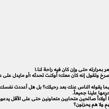
عر بمرارته حتى وإن كان فيه راحة لنا.!
خ وتقول إنه كان معك؛ أوكنت تحدثه ؛أو مايدل على علاق
 يقوله الناس عنك بعد رحيلك؟ بل هل أعددت نفسك للق
رمها علينا جميعاً.
 أولاداً صالحين متحابين متعاونين حتى على الأقل يدعو
 ولا هم يحزنون؟