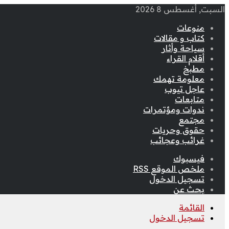
السبت, أغسطس 8 2026
منوعات
كتاب و مقالات
سياحة وأثار
أقلام القراء
مطبخ
معلومة تهمك
عاجل تيوب
متابعات
ندوات ومؤتمرات
مجتمع
حقوق وحريات
غرائب وعجائب
فيسبوك
ملخص الموقع RSS
تسجيل الدخول
بحث عن
القائمة
تسجيل الدخول