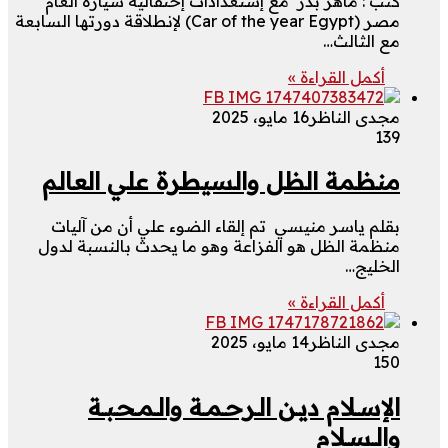
كتب : ماهر بدر مع إستعدادات إحتفالية سيارة العام
مصر (Car of the year Egypt) لإنطلاقة دورتها السابعة
مع الثالث…
أكمل القراءة »
مجدى الناظر
16 مايو، 2025
139
منظمة الظل والسيطرة علي العالم
بقلم ياسر منيسي تم إلقاء الضوء علي أن من آليات
منظمة الظل هو الفزاعة وهو ما يحدث بالنسبة لدول
الخليج…
أكمل القراءة »
مجدى الناظر
14 مايو، 2025
150
الإسـلام ديـن الـرحـمـة والـمـحـبـة
والـسـلام