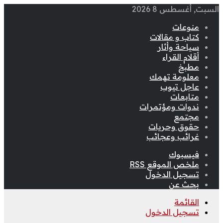
السبت, أغسطس 8 2026
منوعات
كتاب و مقالات
سياحة وأثار
أقلام القراء
مطبخ
معلومة تهمك
عاجل تيوب
متابعات
ندوات ومؤتمرات
مجتمع
حقوق وحريات
غرائب وعجائب
فيسبوك
ملخص الموقع RSS
تسجيل الدخول
بحث عن
القائمة
تسجيل الدخول