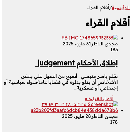
الرئيسية
/
أقلام القراء
أقلام القراء
مجدى الناظر
31 مايو، 2025
183
إطلاق الأحكام judgement
بقلم ياسر منيسي أصبح من السهل علي بعض
الأشخاص أن يدلو بدلوه في قضايا عامةسواء سياسية أو
إجتماعي أو عسكرية…
أكمل القراءة »
مجدى الناظر
28 مايو، 2025
178