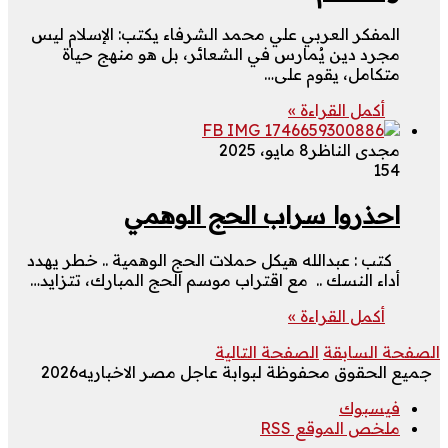
المفكر العربي علي محمد الشرفاء يكتب: الإسلام ليس
مجرد دين يُمارس في الشعائر، بل هو منهج حياة
متكامل، يقوم على…
أكمل القراءة »
مجدى الناظر
8 مايو، 2025
154
احذروا سراب الحج الوهمي
كتب : عبدالله هيكل حملات الحج الوهمية .. خطر يهدد
أداء النسك .. مع اقتراب موسم الحج المبارك، تتزايد…
أكمل القراءة »
الصفحة السابقة
الصفحة التالية
جميع الحقوق محفوظة لبوابة عاجل مصر الاخباريه2026
فيسبوك
ملخص الموقع RSS