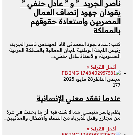
ناصر الجريد ” و ” عادل حنفي ”
يقودان جهود إنصاف العمال
المصريين واستعادة حقوقهم
بالمملكة
كتب : عماد عبود السعدنى قاد المهندس ناصر الجريد،
رئيس اللجنة الوطنية للجان العمالية بالمملكة العربية
السعودية، والأستاذ عادل حنفي،…
أكمل القراءة »
مجدى الناظر
28 مايو، 2025
177
عندما نفقد معني الإنسانية
بقلم ياسر منيسي مما لا شك فيه أن ما يحدث في غزة
من مجازر وقتل للأبرياء من النساء والأطفال والمدنيين…
أكمل القراءة »